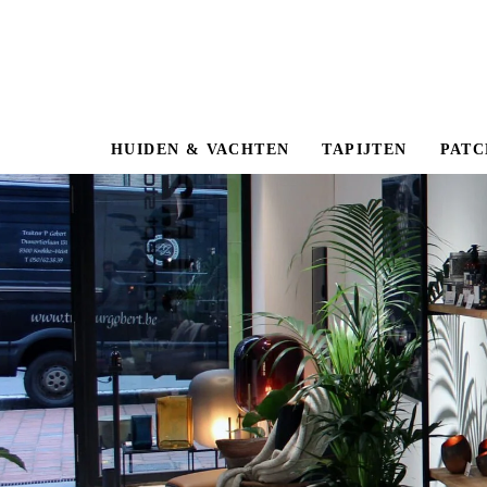
Skip
Skip
links
to
primary
navigation
Skip
to
HUIDEN & VACHTEN
TAPIJTEN
PATC
content