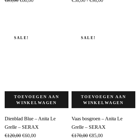
€
85,00
€
60,00
€
58,00
-
€
98,00
prijs
prijs
€58,00
was:
is:
tot
€85,00.
€60,00.
€98,00
SALE!
SALE!
TOEVOEGEN AAN
TOEVOEGEN AAN
WINKELWAGEN
WINKELWAGEN
Dienblad Blue – Anita Le
Vaas bosgroen – Anita Le
Grelle – SERAX
Grelle – SERAX
Oorspronkelijke
Huidige
Oorspronkelijke
Huidige
€
120,00
€
60,00
€
170,00
€
85,00