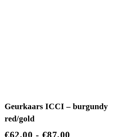
Geurkaars ICCI – burgundy
red/gold
€
62,00
-
€
87,00