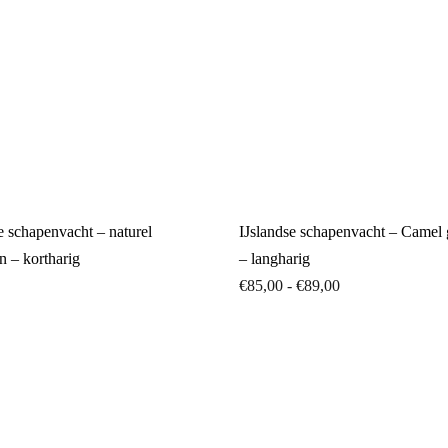
tot
€89,00
e schapenvacht – naturel
IJslandse schapenvacht – Camel 
in – kortharig
– langharig
€
85,00
-
€
89,00