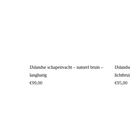
IJslandse schapenvacht – naturel bruin –
IJslands
langharig
lichtbru
€
99,00
€
95,00