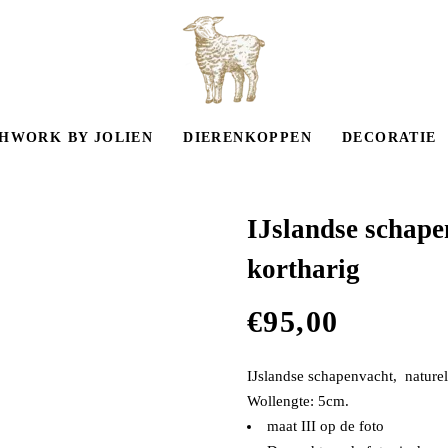
HWORK BY JOLIEN
DIERENKOPPEN
DECORATIE
IJslandse schape
kortharig
€
95,00
IJslandse schapenvacht, nature
Wollengte: 5cm.
maat III op de foto