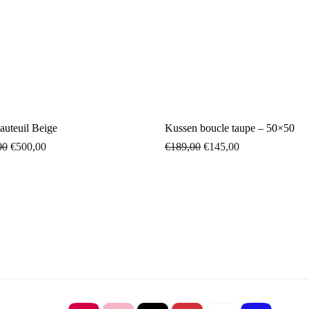
auteuil Beige
Kussen boucle taupe – 50×50
00
€
500,00
€
189,00
€
145,00