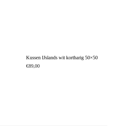
Kussen IJslands wit kortharig 50×50
€
89,00