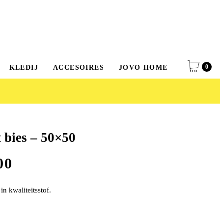
0
KLEDIJ
ACCESOIRES
JOVO HOME
 bies – 50×50
00
n kwaliteitsstof.