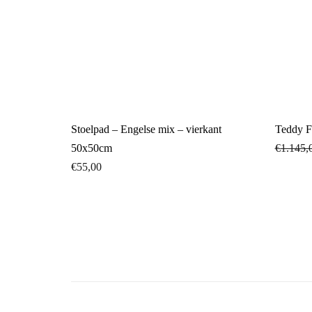
Stoelpad – Engelse mix – vierkant
Teddy F
50x50cm
€
1.145,
€
55,00