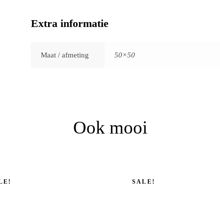
Extra informatie
Maat / afmeting
50×50
Ook mooi
kelijke
Oorspronkelijke
Huidige
LE!
SALE!
prijs
prijs
was:
is:
0.
.
€189,00.
€145,00.