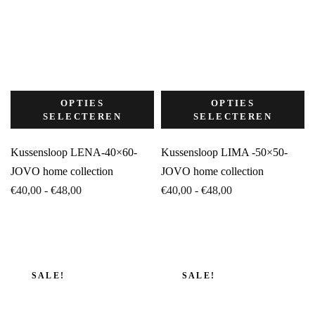
OPTIES
OPTIES
SELECTEREN
SELECTEREN
Kussensloop LENA-40×60-
Kussensloop LIMA -50×50-
JOVO home collection
JOVO home collection
Prijsklasse:
Prijsklasse:
€
40,00
-
€
48,00
€
40,00
-
€
48,00
€40,00
€40,00
tot
tot
€48,00
€48,00
SALE!
SALE!