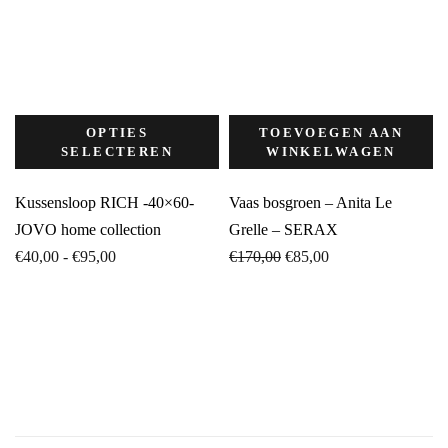
OPTIES
TOEVOEGEN AAN
SELECTEREN
WINKELWAGEN
Kussensloop RICH -40×60-
Vaas bosgroen – Anita Le
JOVO home collection
Grelle – SERAX
Prijsklasse:
Oorspronkelijke
Huidige
€
40,00
-
€
95,00
€
170,00
€
85,00
€40,00
prijs
prijs
tot
was:
is:
€95,00
€170,00.
€85,00.