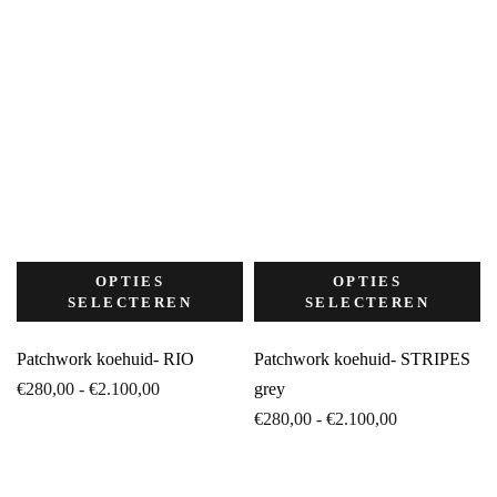
€2.100,00
€2.100,00
OPTIES
OPTIES
SELECTEREN
SELECTEREN
Patchwork koehuid- RIO
Patchwork koehuid- STRIPES
Prijsklasse:
€
280,00
-
€
2.100,00
grey
€280,00
Prijsklasse:
€
280,00
-
€
2.100,00
tot
€280,00
€2.100,00
tot