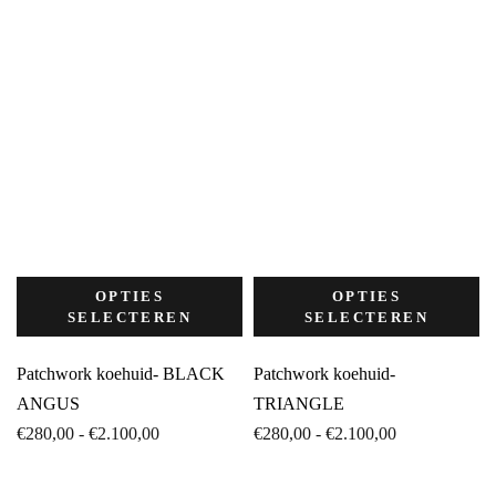
OPTIES
OPTIES
SELECTEREN
SELECTEREN
Patchwork koehuid- BLACK
Patchwork koehuid-
ANGUS
TRIANGLE
Prijsklasse:
Prijsklasse:
€
280,00
-
€
2.100,00
€
280,00
-
€
2.100,00
€280,00
€280,00
tot
tot