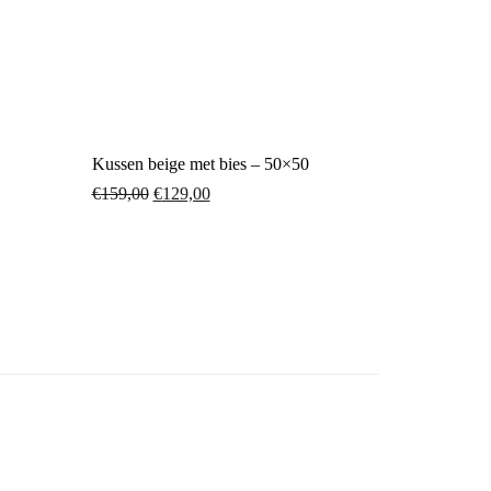
Kussen beige met bies – 50×50
€
159,00
€
129,00