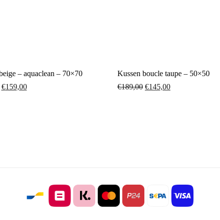
beige – aquaclean – 70×70
Kussen boucle taupe – 50×50
€
159,00
€
189,00
€
145,00