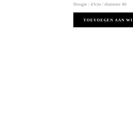
Hoogte : 43cm / diameter 40
TOEVOEGEN AAN W