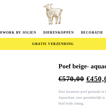
HWORK BY JOLIEN
DIERENKOPPEN
DECORATIE
GRATIS VERZENDING
Poef beige- aqua
€
570,00
€
450,
Zeer luxueuze poef gemaakt in k
Aquaclean, zeer gemakkelijk te 
Half bolle zitting.