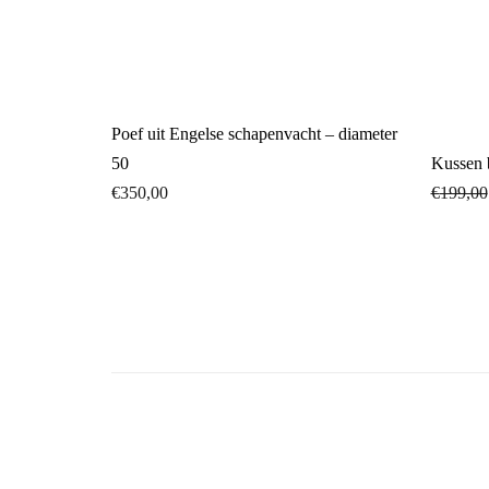
Poef uit Engelse schapenvacht – diameter
50
Kussen 
€
350,00
€
199,00