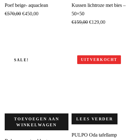
Poef beige- aquaclean
Kussen lichtroze met bies –
Oorspronkelijke
Huidige
€
570,00
€
450,00
50×50
prijs
prijs
Oorspronkelijke
Huidige
€
159,00
€
129,00
was:
is:
prijs
prijs
€570,00.
€450,00.
was:
is:
€159,00.
€129,00.
UITVERKOCHT
SALE!
TOEVOEGEN AAN
LEES VERDER
WINKELWAGEN
PULPO Oda tafellamp