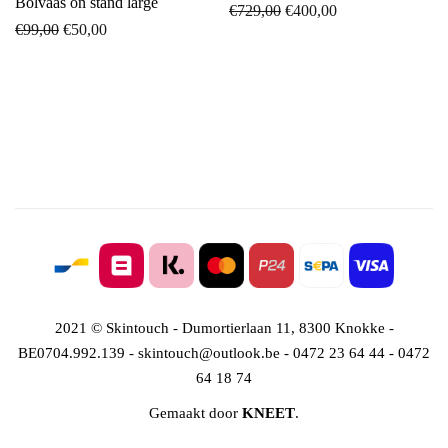
Bolvaas on stand large
Oorspronkelijke
Huidige
€
729,00
€
400,00
Oorspronkelijke
Huidige
€
99,00
€
50,00
prijs
prijs
prijs
prijs
was:
is:
was:
is:
€729,00.
€400,00.
€99,00.
€50,00.
2021 © Skintouch - Dumortierlaan 11, 8300 Knokke -
BE0704.992.139 - skintouch@outlook.be - 0472 23 64 44 - 0472
64 18 74
Gemaakt door
KNEET
.