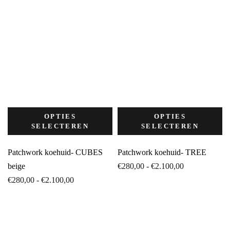
OPTIES
OPTIES
SELECTEREN
SELECTEREN
Patchwork koehuid- CUBES
Patchwork koehuid- TREE
Prijsklasse:
beige
€
280,00
-
€
2.100,00
Prijsklasse:
€280,00
€
280,00
-
€
2.100,00
€280,00
tot
tot
€2.100,00
€2.100,00