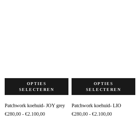
OPTIES
OPTIES
SELECTEREN
SELECTEREN
Patchwork koehuid- JOY grey
Patchwork koehuid- LIO
Prijsklasse:
Prijsklasse:
€
280,00
-
€
2.100,00
€
280,00
-
€
2.100,00
€280,00
€280,00
tot
tot
€2.100,00
€2.100,00